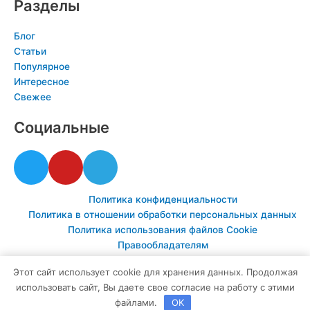
Разделы
Блог
Статьи
Популярное
Интересное
Свежее
Социальные
T
Y
T
w
o
e
i
u
l
Политика конфиденциальности
t
t
e
Политика в отношении обработки персональных данных
t
u
g
Политика использования файлов Cookie
e
b
r
Правообладателям
r
e
a
Этот сайт использует cookie для хранения данных. Продолжая
m
© Все права защищены
использовать сайт, Вы даете свое согласие на работу с этими
https://vologda-room.ru
файлами.
OK