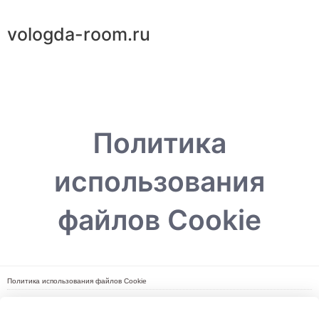
Перейти
к
vologda-room.ru
содержимому
Main
Menu
Политика
использования
файлов Cookie
Политика использования файлов Cookie